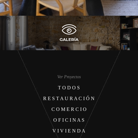
GALERÍA
Ver Proyectos
T O D O S
R E S T A U R A C I Ó N
C O M E R C I O
O F I C I N A S
V I V I E N D A