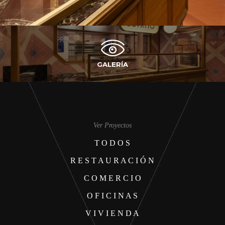
GALERÍA
Ver Proyectos
T O D O S
R E S T A U R A C I Ó N
C O M E R C I O
O F I C I N A S
V I V I E N D A