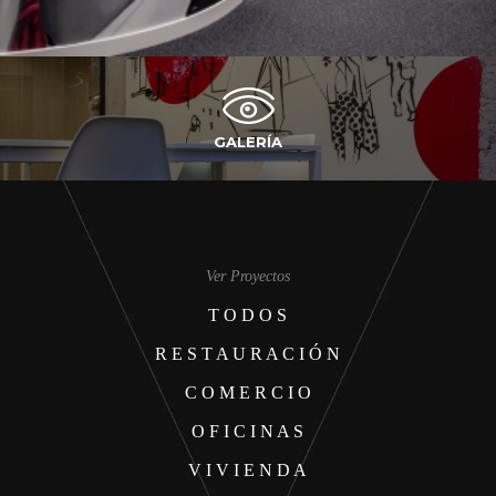
GALERÍA
Ver Proyectos
T O D O S
R E S T A U R A C I Ó N
C O M E R C I O
O F I C I N A S
V I V I E N D A