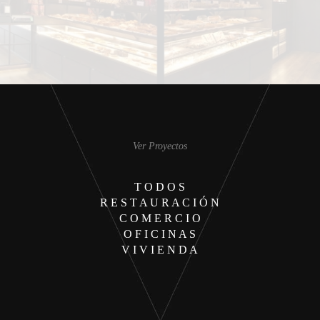
Ver Proyectos
T O D O S
R E S T A U R A C I Ó N
C O M E R C I O
O F I C I N A S
V I V I E N D A