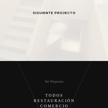
SIGUIENTE PROJECTO
Ver Proyectos
T O D O S
R E S T A U R A C I Ó N
C O M E R C I O