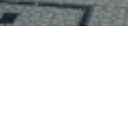
MENÚ
VER GALERÍA
Ver Proyectos
T O D O S
R E S T A U R A C I Ó N
C O M E R C I O
O F I C I N A S