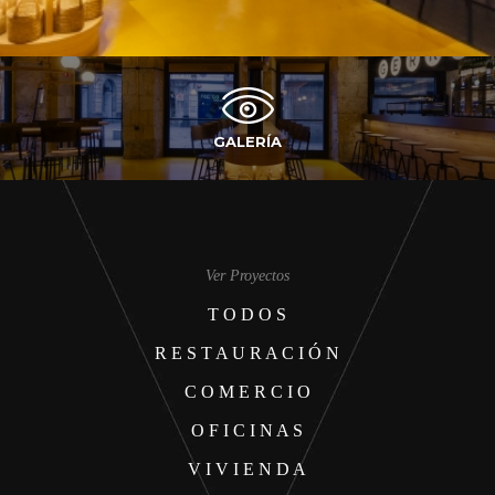
GALERÍA
Ver Proyectos
T O D O S
R E S T A U R A C I Ó N
C O M E R C I O
O F I C I N A S
V I V I E N D A