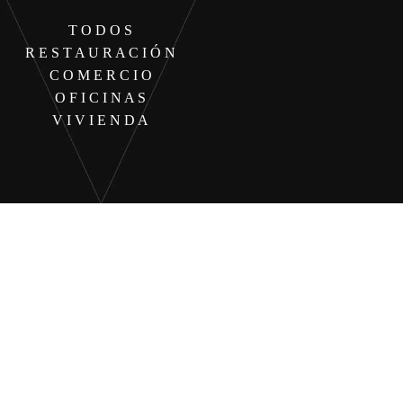
T O D O S
R E S T A U R A C I Ó N
C O M E R C I O
O F I C I N A S
V I V I E N D A