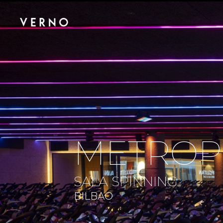
METROP
SALA SPINNING
BILBAO