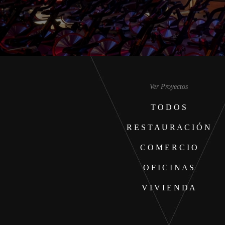
Ver Proyectos
T O D O S
R E S T A U R A C I Ó N
C O M E R C I O
O F I C I N A S
V I V I E N D A