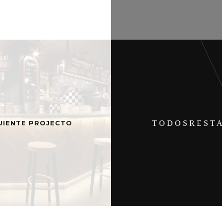
UIENTE PROJECTO
T O D O S
R E S T A