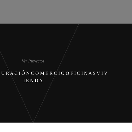
Ver Proyectos
 U R A C I Ó N
C O M E R C I O
O F I C I N A S
V I V
I E N D A