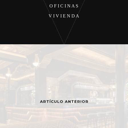
O F I C I N A S
V I V I E N D A
ARTÍCULO ANTERIOR