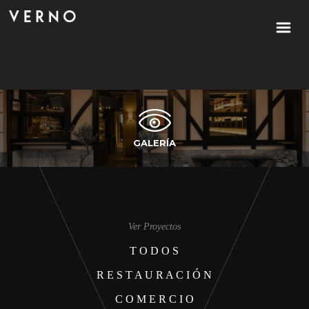
GALERÍA
Ver Proyectos
T O D O S
R E S T A U R A C I Ó N
C O M E R C I O