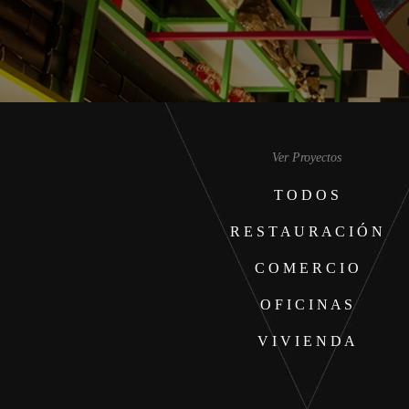
Ver Proyectos
T O D O S
R E S T A U R A C I Ó N
C O M E R C I O
O F I C I N A S
V I V I E N D A