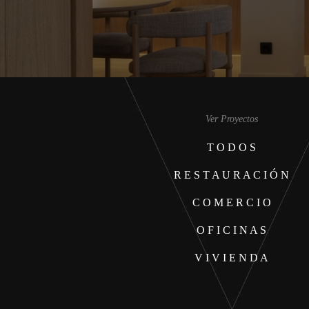
Ver Proyectos
T O D O S
R E S T A U R A C I Ó N
C O M E R C I O
O F I C I N A S
V I V I E N D A