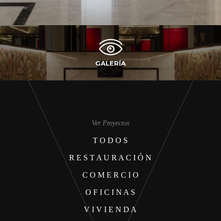
GALERÍA
Ver Proyectos
T O D O S
R E S T A U R A C I Ó N
C O M E R C I O
O F I C I N A S
V I V I E N D A