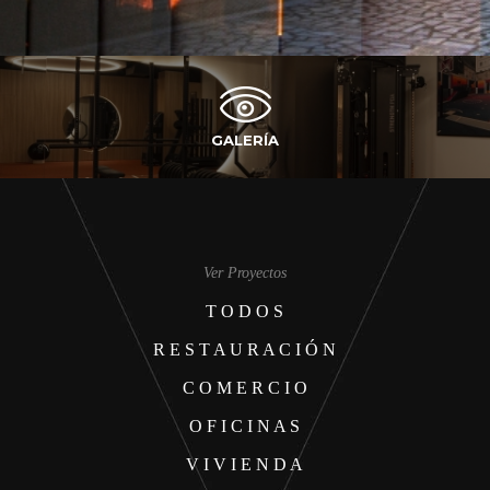
GALERÍA
Ver Proyectos
T O D O S
R E S T A U R A C I Ó N
C O M E R C I O
O F I C I N A S
V I V I E N D A