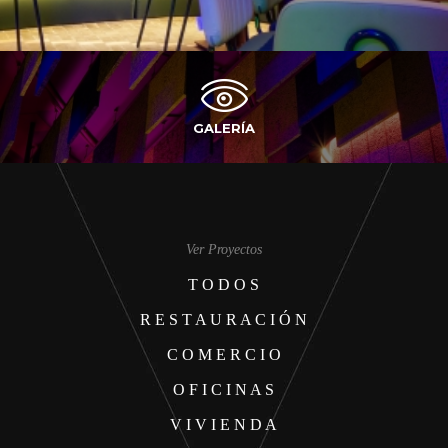
GALERÍA
Ver Proyectos
T O D O S
R E S T A U R A C I Ó N
C O M E R C I O
O F I C I N A S
V I V I E N D A