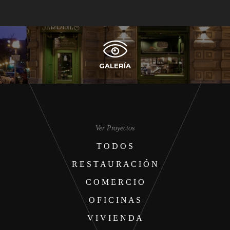
GALERÍA
Ver Proyectos
T O D O S
R E S T A U R A C I Ó N
C O M E R C I O
O F I C I N A S
V I V I E N D A